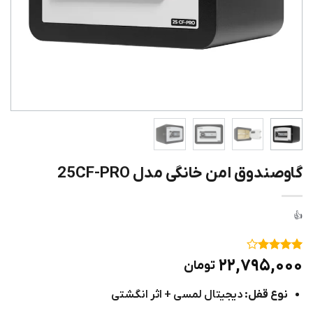
گاوصندوق امن خانگی مدل 25CF-PRO
۱
امتیاز
۴
۲۲,۷۹۵,۰۰۰
تومان
از ۵
امتیاز
نوع قفل:
دیجیتال لمسی + اثر انگشتی
مشتری