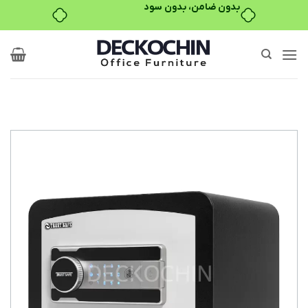
بدون ضامن، بدون سود
Ski
t
conten