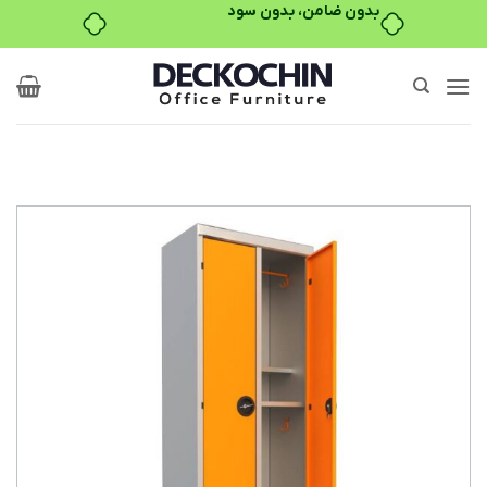
بدون ضامن، بدون سود
Ski
t
conten