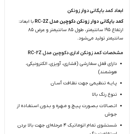
ابعاد کمد بایگانی دوار زونکن
کمد بایگانی دوار زونکن دکوچین مدل RC-2Z
با ابعاد:
ارتفاع ۱۹۵ سانتیمتر، طول ۸۵ سانتیمتر و عرض ۸۵
سانتیمتر تولید می‌شود.
مشخصات کمد زونکن اداری دکوچین مدل RC-2Z
دارای قفل سفارشی (فشاری، آویزی، الکترونیکی،
هوشمند)
پـایـه تنظیـمی جهت نظـافت آسـان
تنوع رنگ بالا
اتـصـالات بـصـورت پـیـچ و مـهـره و بـدون اسـتفـاده از
جـوش
شستشوی تمام اتوماتیک ۴ مرحله‌ای جهت بالا بردن
استقامت رنگ