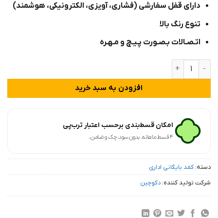
دارای قفل سفارشی (فشاری، آویزی، الکترونیکی، هوشمند)
تنوع رنگ بالا
اتـصـالات بـصـورت پـیـچ و مـهـره
کمد بایگانی دوار زونکن دکوچین مدل RC-2Z عدد
افزودن به سبد خرید
امکان قسط‌بندی برحسب اعتبار ترب‌پی
۴ قسط ماهانه. بدون سود، چک و ضامن.
دسته:
کمد بایگانی اداری
شرکت تولید کننده:
دکوچین