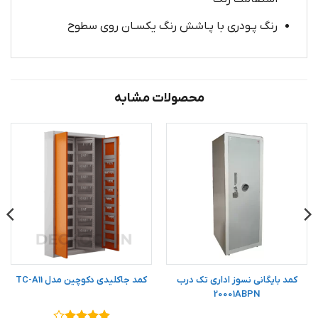
رنگ پـودری با پـاشش رنگ یکسـان روی سطوح
محصولات مشابه
کمد بایگانی نسوز اداری تک درب
کمد جاکلیدی دکوچین مدل TC-A11
20001ABPN