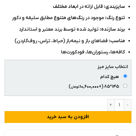
سایزبندی:
قابل ارائه در
ابعاد مختلف
تنوع رنگ:
موجود در
رنگ‌های متنوع
مطابق سلیقه و دکور
برند سازنده:
تولید شده توسط برند معتبر و استاندارد
مناسب:
فضاهای باز و نیمه‌باز (حیاط، تراس، روف‌گاردن)
کافه‌ها، رستوران‌ها، فودکورت‌ها
انتخاب سایز میز
هیچ کدام
)
۱۰,۶۰۰,۰۰۰
(+
۱۴۵*۸۵
تومان
میز 4 پایه فلزی رستورانی مدل پورتو I عدد
افزودن به سبد خرید