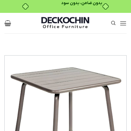
بدون ضامن، بدون سود
Ski
t
conten