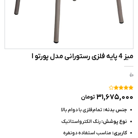
میز 4 پایه فلزی رستورانی مدل پورتو I
۱
امتیاز
۴
۳۱,۶۷۵,۰۰۰
تومان
از ۵
امتیاز
جنس بدنه:
تمام‌فلزی با دوام بالا
مشتری
نوع پوشش:
رنگ الکترواستاتیک
کاربری:
مناسب استفاده دونفره