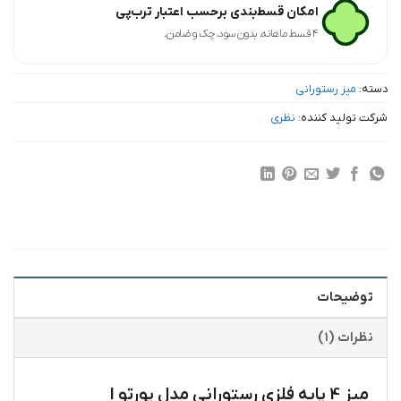
امکان قسط‌بندی برحسب اعتبار ترب‌پی
۴ قسط ماهانه. بدون سود، چک و ضامن.
دسته:
میز رستورانی
شرکت تولید کننده:
نظری
توضیحات
نظرات (۱)
میز 4 پایه فلزی رستورانی مدل پورتو I