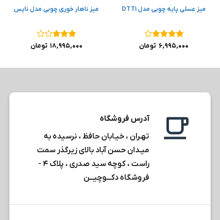
میز عسلی پایه چوبی مدل DTT1
میز ناهار خوری چوبی مدل نایس
نمره
۴
نمره
۳
۶,۹۹۵,۰۰۰
تومان
۱۸,۹۹۵,۰۰۰
تومان
از ۵
از ۵
آدرس فروشگاه
تهـران ، خیـابان حافظ ، نرسیده به
میـدان حسن آباد بالای زیرگذر سمت
راست ، کوچه سید صدری ، پلاک ۴ -
فروشگاه دکـــوچیـــن