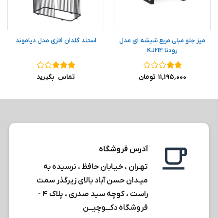
میز جلو مبلی مربع شیشه ای مدل
استند گلدان فلزی مدل دیاموند
رودنا KJ214
نمره
نمره
۳
۱۱,۱۹۵,۰۰۰
تومان
تماس بگیرید
۲
از
از ۵
۵
آدرس فروشگاه
تهـران ، خیـابان حافظ ، نرسیده به
میـدان حسن آباد بالای زیرگذر سمت
راست ، کوچه سید صدری ، پلاک ۴ -
فروشگاه دکـــوچیـــن