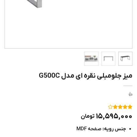
میز جلومبلی نقره ای مدل G500C
۱
امتیاز
۴
۱۵,۵۹۵,۰۰۰
تومان
از ۵
امتیاز
جنس رویه:
صفحه MDF
مشتری