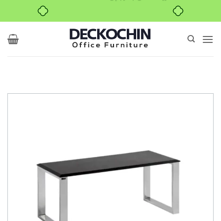
۴ قسط، بدون کارمزد
Ski
t
conten