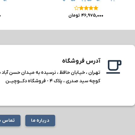
نمره
۴
۴۶,۹۷۵,۰۰۰
تومان
۰
از ۵
آدرس فروشگاه
تهـران ، خیـابان حافظ ، نرسیده به میـدان حسن آباد 
کوچه سید صدری ، پلاک ۴ -
فروشگاه دکـــوچیـــن
درباره ما
تماس با