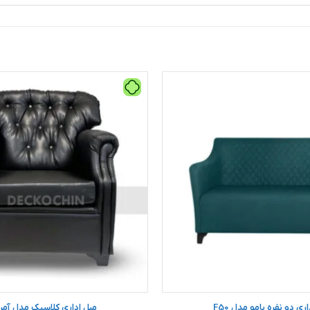
ری دو نفره بامو مدل F50
مبل اداری کلاسیک مدل آمر