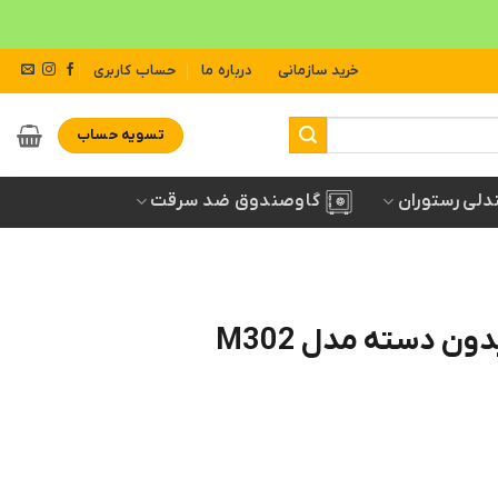
خرید سازمانی
درباره ما
حساب کاربری
تسویه حساب
دلی رستوران
گاوصندوق ضد سرقت
ون دسته مدل M302