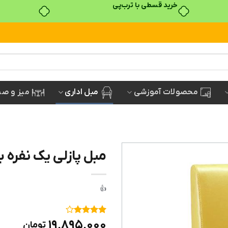
خرید قسطی با ترب‌پی
مبل اداری
میز و صن
محصولات آموزشی
مبل پازلی یک نفره بد
۱
امتیاز
۴
۱۹,۸۹۵,۰۰۰
تومان