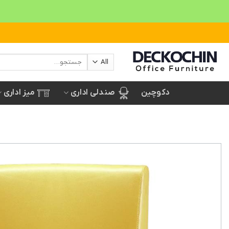
Ski
t
conten
جستجو
برای:
صندلی اداری
میز اداری
دکوچین