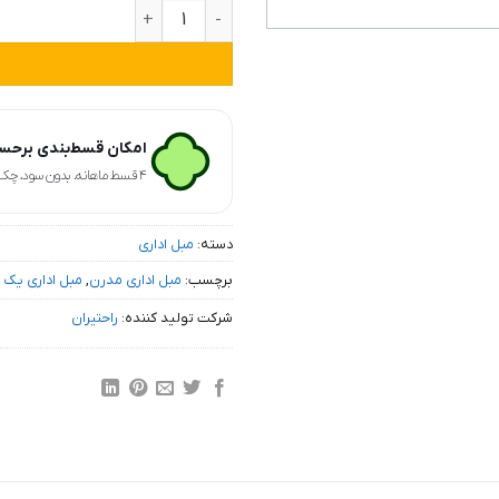
مبل پازلی یک نفره بدون دسته مدل M302 عد
امکان قسط‌بندی برحسب
۴ قسط ماهانه. بدون سود، چک و ضامن.
دسته:
مبل اداری
برچسب:
مبل اداری مدرن
,
مبل اداری یک 
شرکت تولید کننده:
راحتیران