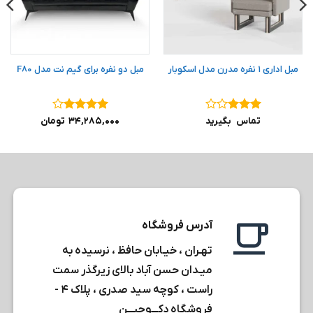
مبل اداری ۱ نفره مدرن مدل اسکوبار
مبل دو نفره برای گیم نت مدل F80
نمره
۳
نمره
۴
تماس بگیرید
۳۴,۲۸۵,۰۰۰
تومان
از ۵
از ۵
آدرس فروشگاه
تهـران ، خیـابان حافظ ، نرسیده به
میـدان حسن آباد بالای زیرگذر سمت
راست ، کوچه سید صدری ، پلاک ۴ -
فروشگاه دکـــوچیـــن