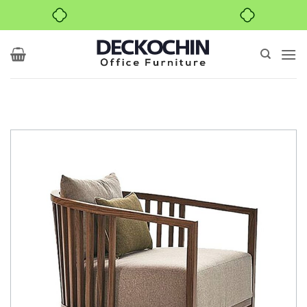
بدون ضامن، بدون سود
Ski
t
conten