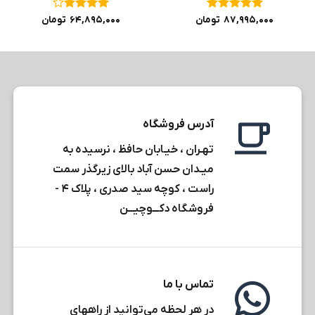
نمره
۵
از
نمره
۴
۸۷,۹۹۵,۰۰۰
تومان
۶۴,۸۹۵,۰۰۰
تومان
۵
از ۵
آدرس فروشگاه
تهـران ، خیـابان حافظ ، نرسیده به
میـدان حسن آباد بالای زیرگذر سمت
راست ، کوچه سید صدری ، پلاک ۴ -
فروشگاه دکـــوچیـــن
تماس با ما
در هر لحظه می‌توانید از راههای