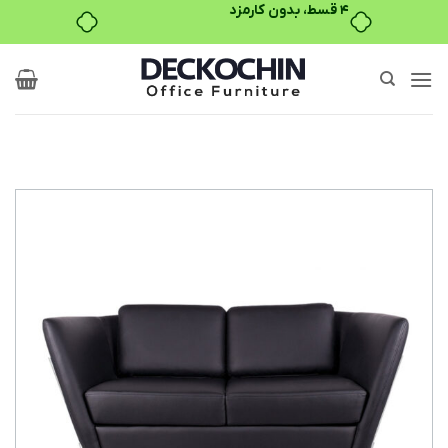
۴ قسط، بدون کارمزد
Ski
t
conten