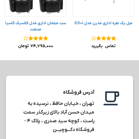
مبل یک نفره اداری مدرن مدل DS01
ست مبلمان اداری مدل کلاسیک کاسیا
صنعت
نمره
۴
نمره
۴
تماس بگیرید
۷۴,۷۹۵,۰۰۰
تومان
از ۵
از ۵
آدرس فروشگاه
تهـران ، خیـابان حافظ ، نرسیده به
میـدان حسن آباد بالای زیرگذر سمت
راست ، کوچه سید صدری ، پلاک ۴ -
فروشگاه دکـــوچیـــن