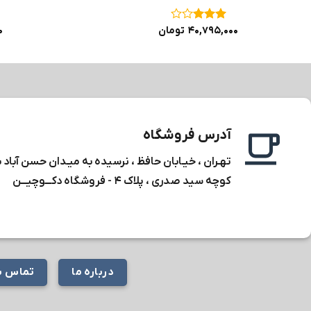
نمره
۳
۴۰,۷۹۵,۰۰۰
تومان
۰
از ۵
آدرس فروشگاه
تهـران ، خیـابان حافظ ، نرسیده به میـدان حسن آباد 
کوچه سید صدری ، پلاک ۴ -
فروشگاه دکـــوچیـــن
درباره ما
تماس با