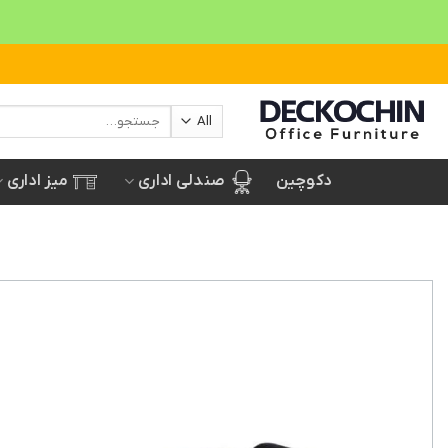
Ski
t
conten
جستجو
برای:
صندلی اداری
میز اداری
دکوچین