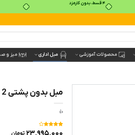
بدون ضامن، بدون سود
مبل اداری
میز و صن
محصولات آموزشی
مبل بدون پشتی 2 نفره مدل P30N2
۱
امتیاز
۴
۲۳,۹۹۵,۰۰۰
تومان