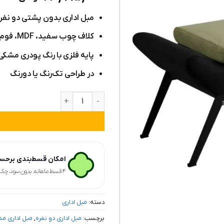
از ۵
امتیاز
مبل اداری بدون پشتی دو نفر
مشتری
کلاف چوب سفید، MDF، فوم سرد و اسفنج
پایه فلزی با رنگ پودری مشکی
در طراحی تک‌رنگ یا دو‌رنگ
مبل بدون پشتی 2 نفره مدل P30N2 عدد
امکان قسط‌بندی برحسب
۴ قسط ماهانه. بدون سود، چک و ضامن.
دسته:
مبل اداری
برچسب:
مبل اداری دو نفره
,
مبل اداری م