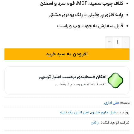
کلاف چوب سفید، MDF، فوم سرد و اسفنج
پایه فلزی پروفیلی با رنگ پودری مشکی
قابل سفارش به جهت چپ و راست
مبل انتظار تک نفره مدل P20NR عدد
افزودن به سبد خرید
امکان قسط‌بندی برحسب اعتبار ترب‌پی
۴ قسط ماهانه. بدون سود، چک و ضامن.
دسته:
مبل اداری
برچسب:
مبل اداری مدرن
,
مبل اداری یک نفره
شرکت تولید کننده:
راشن