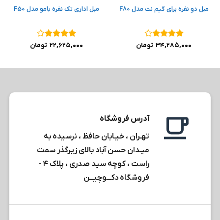
مبل دو نفره برای گیم نت مدل F80
مبل اداری تک نفره بامو مدل F50
نمره
۴
نمره
۴
۳۴,۲۸۵,۰۰۰
تومان
۲۲,۶۲۵,۰۰۰
تومان
از ۵
از ۵
آدرس فروشگاه
تهـران ، خیـابان حافظ ، نرسیده به
میـدان حسن آباد بالای زیرگذر سمت
راست ، کوچه سید صدری ، پلاک ۴ -
فروشگاه دکـــوچیـــن