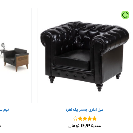
مبل اداری چستر یک نفره
نیم س
نمره
۴
۱۶,۹۹۵,۰۰۰
تومان
۰
از ۵