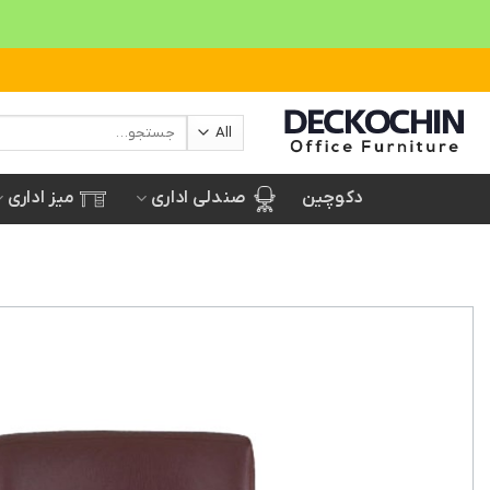
Ski
t
conten
جستجو
برای:
صندلی اداری
میز اداری
دکوچین