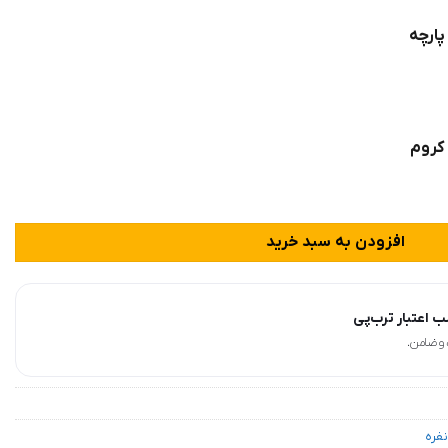
ارچه
 کروم
دل سروینا عدد
افزودن به سبد خرید
 اعتبار ترب‌پی
نفره