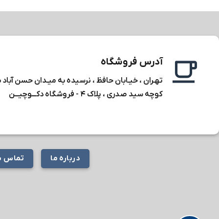
آدرس فروشگاه
تهـران ، خیـابان حافظ ، نرسیده به میـدان حسن آباد 
کوچه سید صدری ، پلاک ۴ -
فروشگاه دکـــوچیـــن
درباره ما
تماس با