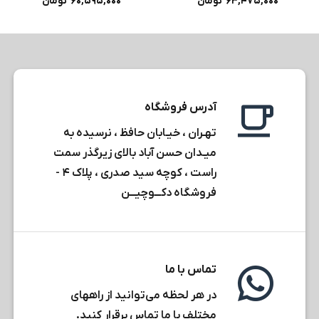
نمره
۴
نمره
۶۳,۴۷۵,۰۰۰
تومان
۶۰,۵۹۵,۰۰۰
تومان
از ۵
۳.۵
از
۵
آدرس فروشگاه
تهـران ، خیـابان حافظ ، نرسیده به
میـدان حسن آباد بالای زیرگذر سمت
راست ، کوچه سید صدری ، پلاک ۴ -
فروشگاه دکـــوچیـــن
تماس با ما
در هر لحظه می‌توانید از راههای
مختلف با ما تماس برقرار کنید.