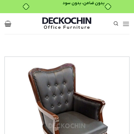
بدون ضامن، بدون سود
Ski
t
conten