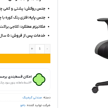
۳
از ۵
امتیاز
جنس روکش:
پشتی و کفی چ
مشتری
جنس پایه:
فلزی رنگ کوره با چ
مکانیزم عملکرد:
کلاجی براکت‌دا
خدمات پس از فروش:
۵ سال ضمانت و ۱۰ سال خدمات پس از فروش
صندلی گیم نت مدل G2020 عدد
امکان قسط‌بندی برحسب
۴ قسط ماهانه. بدون سود، چک و ضامن.
دسته:
صندلی گیمینگ
شرکت تولید کننده:
بامو