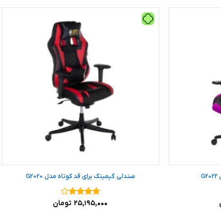
G
صندلی گیمینگ برای قد کوتاه مدل G2020
نمره
۴
۲۵,۱۹۵,۰۰۰
تومان
از ۵