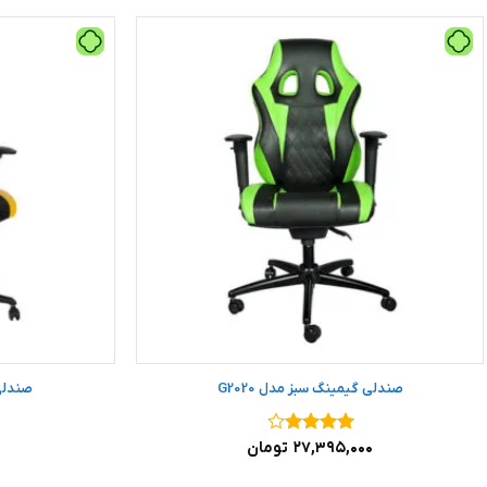
صندلی گیمینگ سبز مدل G2020
صندلی 
نمره
۴
۲۷,۳۹۵,۰۰۰
تومان
۰
از ۵