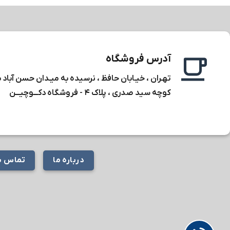
آدرس فروشگاه
تهـران ، خیـابان حافظ ، نرسیده به میـدان حسن آباد 
کوچه سید صدری ، پلاک ۴ -
فروشگاه دکـــوچیـــن
درباره ما
تماس با