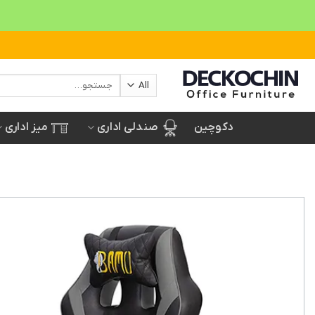
Ski
t
conten
جستجو
برای:
صندلی اداری
میز اداری
دکوچین