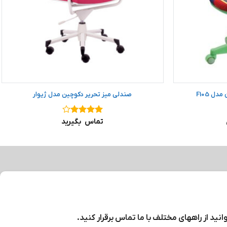
ل F105
صندلی میز تحریر دکوچین مدل ژیوار
نمره
۴
تماس بگیرید
از ۵
نید از راههای مختلف با ما تماس برقرار کنید.