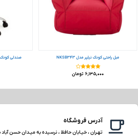
مبل راحتی کودک نیلپر مدل NKSB343
صندلی کودک گرد
نمره
۴
۶,۱۳۵,۰۰۰
تومان
از ۵
آدرس فروشگاه
تهـران ، خیـابان حافظ ، نرسیده به میـدان حسن آباد 