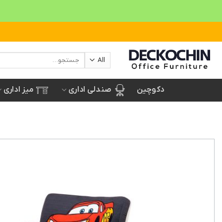
Ski
t
conten
جستجو
برای:
صندلی اداری
میز اداری
دکوچین