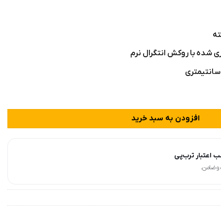
ته
ی شده با روکش انتگرال نرم
مدل AGP K62 عدد
افزودن به سبد خرید
 اعتبار ترب‌پی