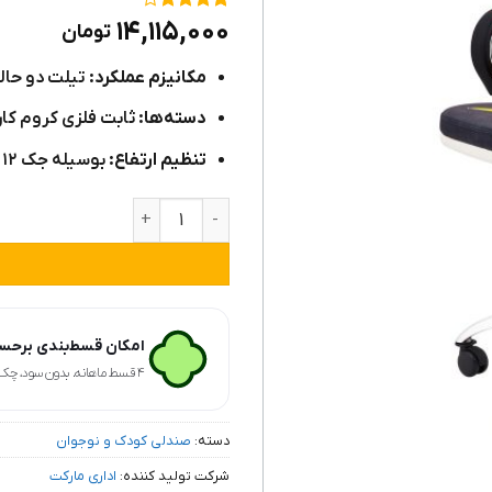
۱
امتیاز
۴
۱۴,۱۱۵,۰۰۰
تومان
از ۵
امتیاز
مکانیزم عملکرد:
تیلت دو حال
مشتری
دسته‌ها:
ثابت فلزی کروم کار
تنظیم ارتفاع:
بوسیله جک ۱۲ سانتیمتری
صندلی کودک چرخدار طرح ماشین مک کوئین 
امکان قسط‌بندی برحسب
۴ قسط ماهانه. بدون سود، چک و ضامن.
دسته:
صندلی کودک و نوجوان
شرکت تولید کننده:
اداری مارکت