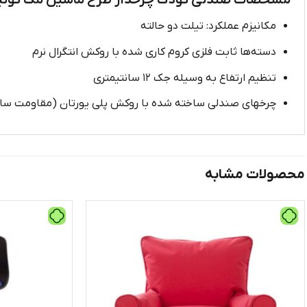
مشخصات صندلی کودک چرخدار طرح ماشین مک کوئی
مکانیزم عملکرد: تیلت دو حالته
دسته‌ها ثابت فلزی کروم کاری شده با روکش انتگرال نرم
تنظیم ارتفاع به وسیله جک ۱۲ سانتیمتری
چرخهای صندلی ساخته شده با روکش پلی یورتان (مقاومت سای
محصولات مشابه