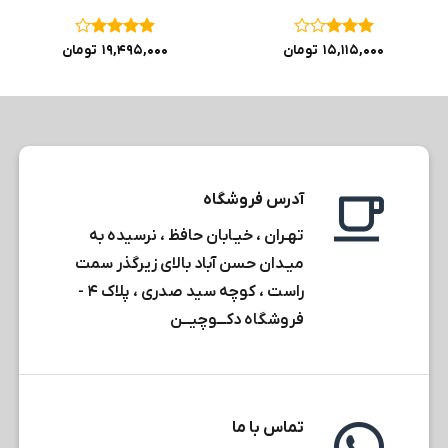
نمره
۳
نمره
۴
۱۵,۱۱۵,۰۰۰
تومان
۱۹,۴۹۵,۰۰۰
تومان
از ۵
از ۵
آدرس فروشگاه
تهـران ، خیـابان حافظ ، نرسیده به
میـدان حسن آباد بالای زیرگذر سمت
راست ، کوچه سید صدری ، پلاک ۴ -
فروشگاه دکـــوچیـــن
تماس با ما