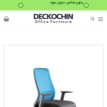
بدون ضامن، بدون سود
Ski
t
conten