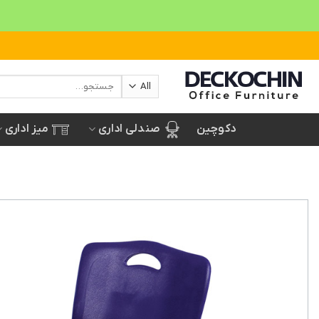
Ski
t
conten
جستجو
برای:
صندلی اداری
میز اداری
دکوچین