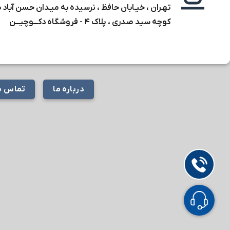
تهـران ، خیـابان حافظ ، نرسیده به میـدان حسن آباد 
کوچه سید صدری ، پلاک ۴ -
فروشگاه دکـــوچیـــن
درباره ما
تماس با