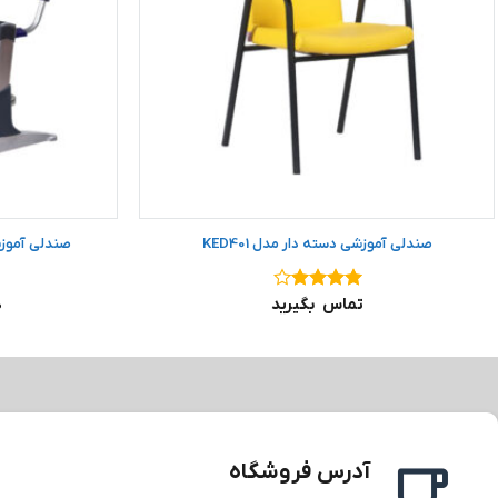
صندلی آموزشی دسته دار مدل KED401
صندلی آموزش
نمره
۴
تماس بگیرید
۰
از ۵
آدرس فروشگاه