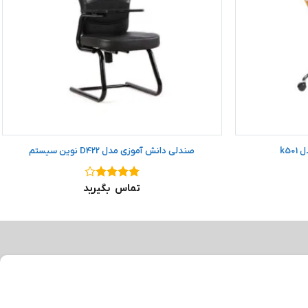
k5
صندلی دانش آموزی مدل D422 نوین سیستم
نمره
۴
تماس بگیرید
از ۵