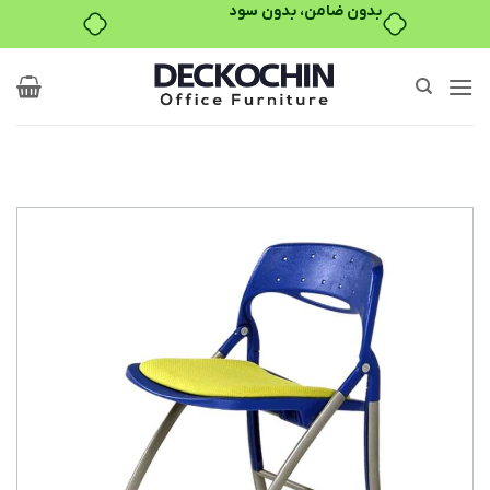
بدون ضامن، بدون سود
Ski
t
conten