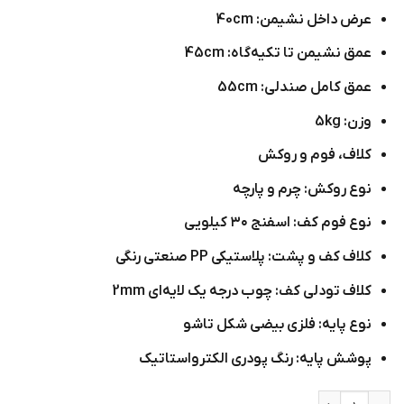
عرض داخل نشیمن: 40cm
عمق نشیمن تا تکیه‌گاه: 45cm
عمق کامل صندلی: 55cm
وزن: 5kg
کلاف، فوم و روکش
نوع روکش: چرم و پارچه
نوع فوم کف: اسفنج ۳۰ کیلویی
کلاف کف و پشت: پلاستیکی PP صنعتی رنگی
کلاف تو‌دلی کف: چوب درجه یک لایه‌ای 2mm
نوع پایه: فلزی بیضی شکل تاشو
پوشش پایه: رنگ پودری الکترواستاتیک
صندلی پلاستیکی رستورانی مدل C710T عدد