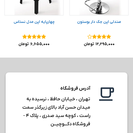
صندلی اپن جک دار بوستون
چهارپایه اپن مدل نستاس
نمره
۴
نمره
۵
از
۱۲,۲۹۵,۰۰۰
تومان
۶,۶۵۵,۰۰۰
تومان
از ۵
۵
آدرس فروشگاه
تهـران ، خیـابان حافظ ، نرسیده به
میـدان حسن آباد بالای زیرگذر سمت
راست ، کوچه سید صدری ، پلاک ۴ -
فروشگاه دکـــوچیـــن