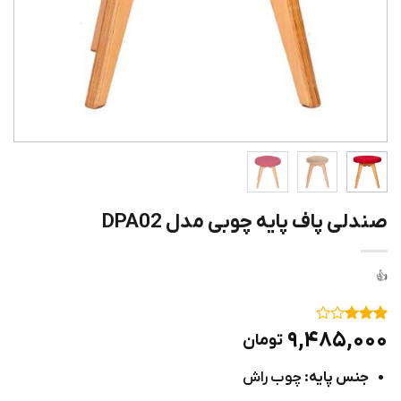
صندلی پاف پایه چوبی مدل DPA02
۱
امتیاز
۹,۴۸۵,۰۰۰
تومان
۳
از ۵
امتیاز
جنس پایه:
چوب راش
مشتری