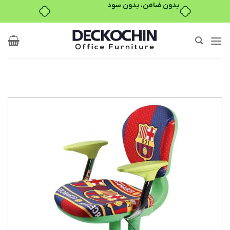
بدون ضامن، بدون سود
Ski
t
conten