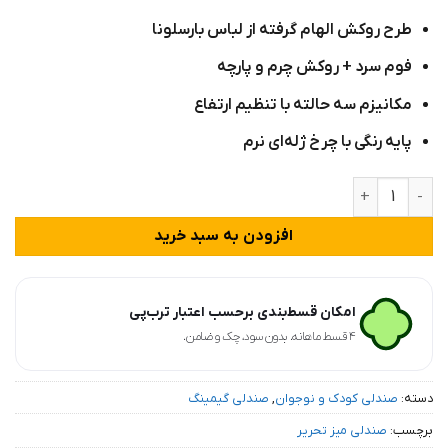
امتیاز
طرح روکش الهام‌ گرفته از لباس بارسلونا
مشتری
فوم سرد + روکش چرم و پارچه
مکانیزم سه‌ حالته با تنظیم ارتفاع
پایه رنگی با چرخ ژله‌ای نرم
صندلی میز تحریر پسرانه نوجوان مدل F105 عدد
افزودن به سبد خرید
امکان قسط‌بندی برحسب اعتبار ترب‌پی
۴ قسط ماهانه. بدون سود، چک و ضامن.
دسته:
صندلی کودک و نوجوان
,
صندلی گیمینگ
برچسب:
صندلی میز تحریر