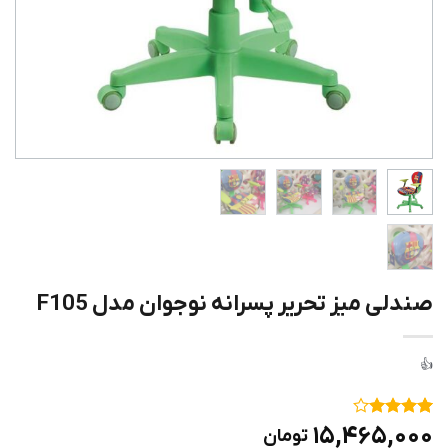
صندلی میز تحریر پسرانه نوجوان مدل F105
۱
امتیاز
۴
۱۵,۴۶۵,۰۰۰
تومان
از ۵