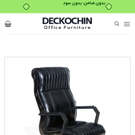
Ski
t
conten