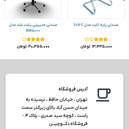
صندلی پایه ثابت مدل 2016C
صندلی مدیریتی پشت بلند مدل
KM5000
نمره
۳
نمره
۴
۱۳,۴۳۵,۰۰۰
تومان
۳۰,۳۵۵,۰۰۰
تومان
از ۵
از ۵
آدرس فروشگاه
تهـران ، خیـابان حافظ ، نرسیده به
میـدان حسن آباد بالای زیرگذر سمت
راست ، کوچه سید صدری ، پلاک ۴ -
فروشگاه دکـــوچیـــن