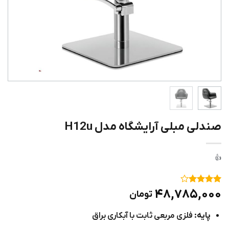
صندلی مبلی آرایشگاه مدل H12u
۱
امتیاز
۴
۴۸,۷۸۵,۰۰۰
تومان
از ۵
امتیاز
پایه:
فلزی مربعی ثابت با آبکاری براق
مشتری