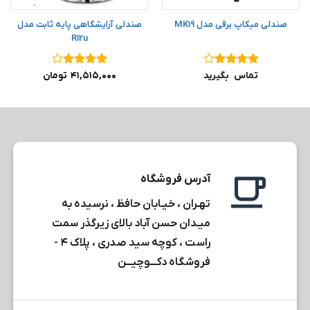
صندلی میکاپ برقی مدل MK19
صندلی آرایشگاهی پایه ثابت مدل
R12u
نمره
۴
نمره
۴
تماس بگیرید
۴۱,۵۱۵,۰۰۰
تومان
از ۵
از ۵
آدرس فروشگاه
تهـران ، خیـابان حافظ ، نرسیده به
میـدان حسن آباد بالای زیرگذر سمت
راست ، کوچه سید صدری ، پلاک ۴ -
فروشگاه دکـــوچیـــن