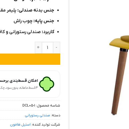
۳
از ۵
امتیاز
جنس بدنه صندلی:
پلیمر مقا
مشتری
جنس پایه:
چوب راش
کاربرد:
صندلی رستورانی و کاف
صندلی غذاخوری پایه چوبی مدل DCL06 عدد
امکان قسط‌بندی برحسب
۴ قسط ماهانه. بدون سود، چک و ضامن.
شناسه محصول:
DCL05-1
دسته:
صندلی رستورانی
شرکت تولید کننده:
استیل هامون