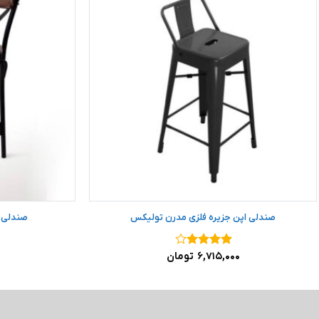
صندلی اپن جزیره فلزی مدرن تولیکس
صندلی ا
نمره
۴
۶,۷۱۵,۰۰۰
تومان
از ۵