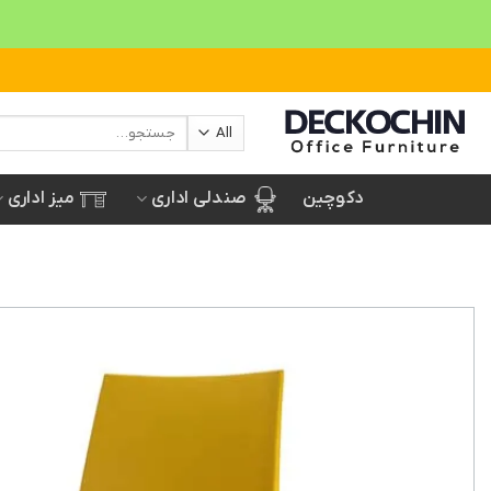
Ski
t
conten
جستجو
برای:
صندلی اداری
میز اداری
دکوچین