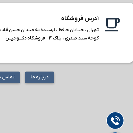
آدرس فروشگاه
تهـران ، خیـابان حافظ ، نرسیده به میـدان حسن آباد 
کوچه سید صدری ، پلاک ۴ -
فروشگاه دکـــوچیـــن
درباره ما
تماس با