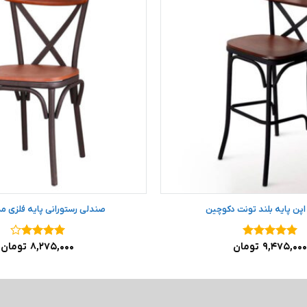
پن پایه بلند تونت دکوچین
صندلی رستورانی پایه فلزی م
نمره
۵
۹,۴۷۵,۰۰۰
از
تومان
نمره
۴
۸,۲۷۵,۰۰۰
تومان
۵
از ۵