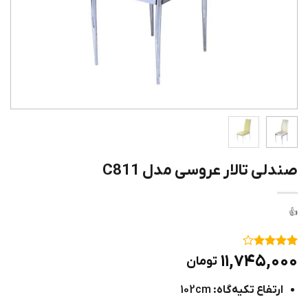
صندلی تالار عروسی مدل C811
۱
امتیاز
۴
۱۱,۷۴۵,۰۰۰
تومان
از ۵
امتیاز
ارتفاع تکیه‌گاه:
102cm
مشتری