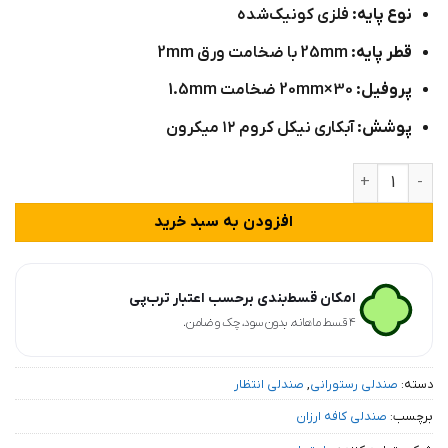
نوع پایه:
فلزی کونیک‌شده
قطر پایه:
25mm با ضخامت ورق 2mm
پروفیل:
30×20mm ضخامت 1.5mm
پوشش:
آبکاری نیکل کروم ۱۲ میکرون
صندلی تالار عروسی مدل C811 عدد
افزودن به سبد خرید
امکان قسط‌بندی برحسب اعتبار ترب‌پی
۴ قسط ماهانه. بدون سود، چک و ضامن.
دسته:
صندلی رستورانی
,
صندلی انتظار
برچسب:
صندلی کافه ارزان