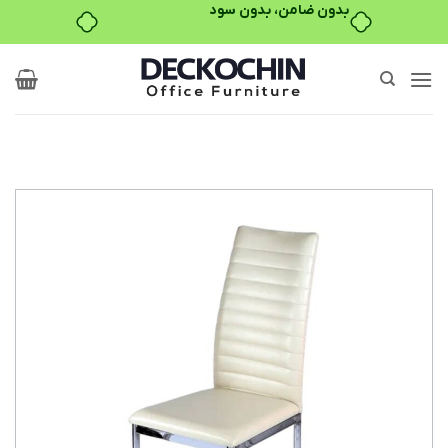
بدون ضامن، بدون سود
Ski
t
conten