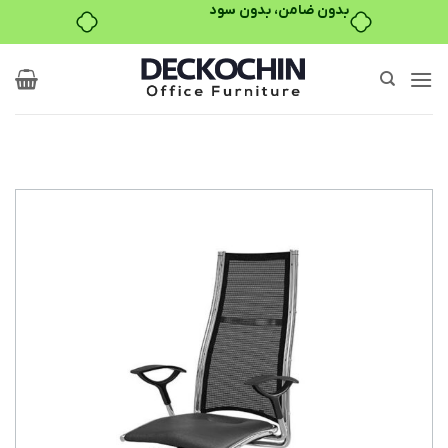
بدون ضامن، بدون سود
Ski
t
conten