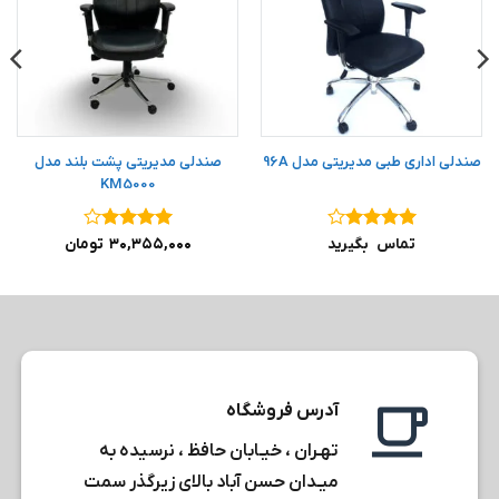
صندلی اداری طبی مدیریتی مدل 96A
صندلی مدیریتی پشت بلند مدل
KM5000
نمره
۴
نمره
۴
تماس بگیرید
۳۰,۳۵۵,۰۰۰
تومان
از ۵
از ۵
آدرس فروشگاه
تهـران ، خیـابان حافظ ، نرسیده به
میـدان حسن آباد بالای زیرگذر سمت