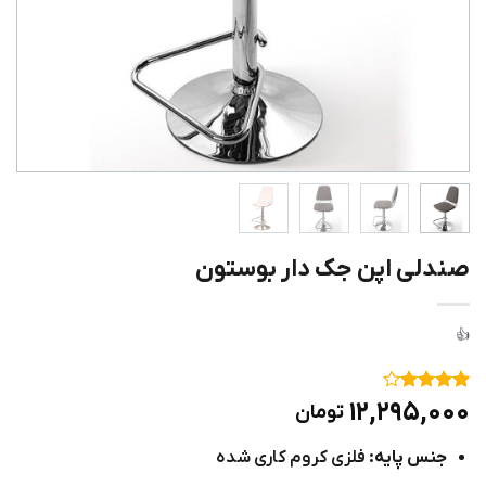
صندلی اپن جک دار بوستون
۱
امتیاز
۴
۱۲,۲۹۵,۰۰۰
تومان
از ۵
امتیاز
جنس پایه:
فلزی کروم کاری شده
مشتری