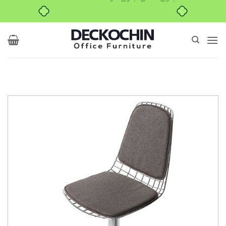
Ski
t
conten