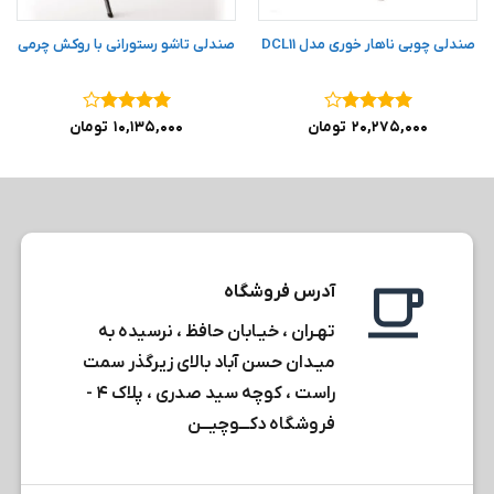
صندلی چوبی ناهار خوری مدل DCL11
صندلی تاشو رستورانی با روکش چرمی
نمره
۴
نمره
۴
۲۰,۲۷۵,۰۰۰
تومان
۱۰,۱۳۵,۰۰۰
تومان
از ۵
از ۵
آدرس فروشگاه
تهـران ، خیـابان حافظ ، نرسیده به
میـدان حسن آباد بالای زیرگذر سمت
راست ، کوچه سید صدری ، پلاک ۴ -
فروشگاه دکـــوچیـــن