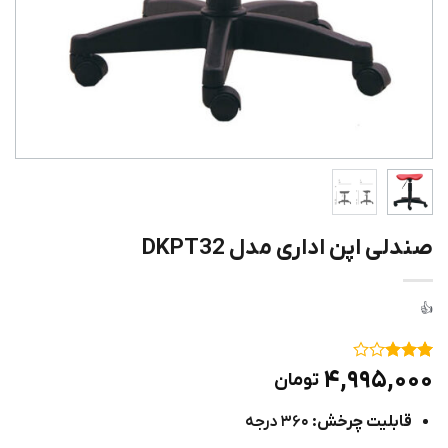
صندلی اپن اداری مدل DKPT32
۱
امتیاز
۴,۹۹۵,۰۰۰
تومان
۳
از ۵
امتیاز
قابلیت چرخش:
۳۶۰ درجه
مشتری