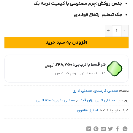
جنس روکش:
چرم مصنوعی با کیفیت درجه یک
جک تنظیم ارتفاع فولادی
صندلی اپن اداری مدل DKPT32 عدد
افزودن به سبد خرید
هر قسط با ترب‌پی:
۱,۲۴۸,۷۵۰
تومان
۴ قسط ماهانه. بدون سود، چک و ضامن.
دسته:
صندلی کارمندی
,
صندلی اداری
برچسب:
صندلی اداری ارزان قیمت
,
صندلی بدون دسته اداری
شرکت تولید کننده:
استیل هامون