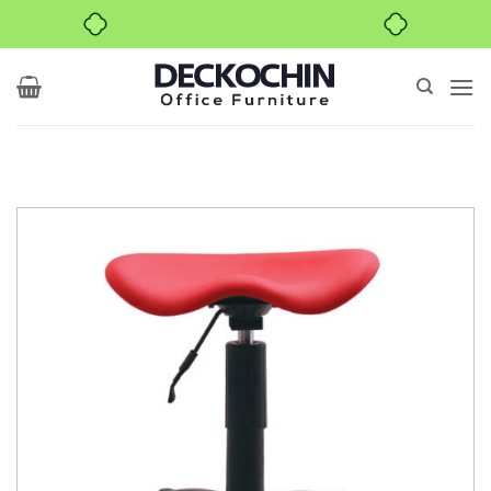
بدون ضامن، بدون سود
Ski
t
conten