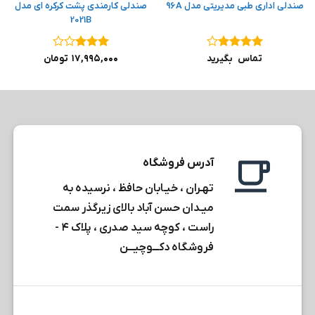
صندلی اداری طبی مدیریتی مدل 96A
صندلی کارمندی پشت کرکره ای مدل
2021B
نمره
۴
نمره
۳
تماس بگیرید
۱۷,۹۹۵,۰۰۰
تومان
از ۵
از ۵
آدرس فروشگاه
تهـران ، خیـابان حافظ ، نرسیده به
میـدان حسن آباد بالای زیرگذر سمت
راست ، کوچه سید صدری ، پلاک ۴ -
فروشگاه دکـــوچیـــن