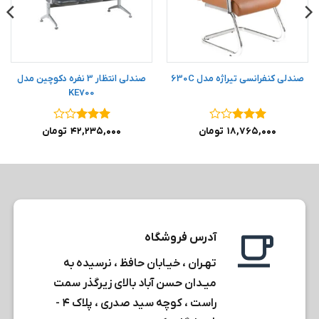
صندلی کنفرانسی تیراژه مدل 630C
صندلی انتظار 3 نفره دکوچین مدل
KE700
نمره
۳
نمره
۳
۱۸,۷۶۵,۰۰۰
تومان
۴۲,۲۳۵,۰۰۰
تومان
از ۵
از ۵
آدرس فروشگاه
تهـران ، خیـابان حافظ ، نرسیده به
میـدان حسن آباد بالای زیرگذر سمت
راست ، کوچه سید صدری ، پلاک ۴ -