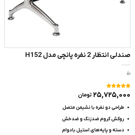
صندلی انتظار 2 نفره پانچی مدل H152
۱
امتیاز
۵
از
۲۵,۷۲۵,۰۰۰
تومان
۵ امتیاز
مشتری
طراحی دو نفره با نشیمن‌ متصل
روکش کروم ضدزنگ و ضدخش
دسته و پایه‌های استیل بادوام