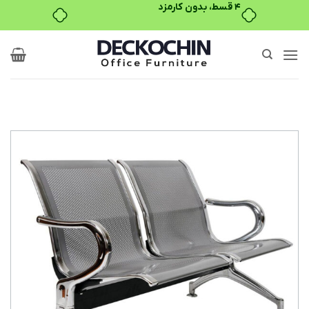
۴ قسط، بدون کارمزد
Ski
t
conten