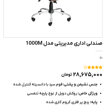
صندلی اداری مدیریتی مدل 1000M
۱
امتیاز
۴
۲۸,۶۷۵,۰۰۰
تومان
از ۵
امتیاز
جنس نشیمن و پشتی:
فوم سرد با دانسیته کنترل شده
مشتری
ویژگی خاص:
روکش دوبل از نوع پارچه تنفسی
پایه:
پنج پر فلزی کروم کاری شده