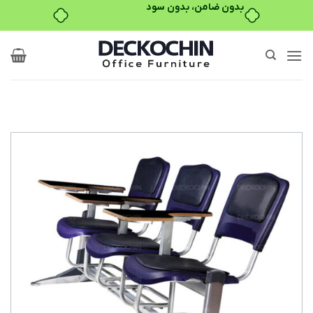
بدون ضامن، بدون سود
Ski
t
conten