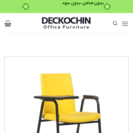
بدون ضامن، بدون سود
Ski
t
conten