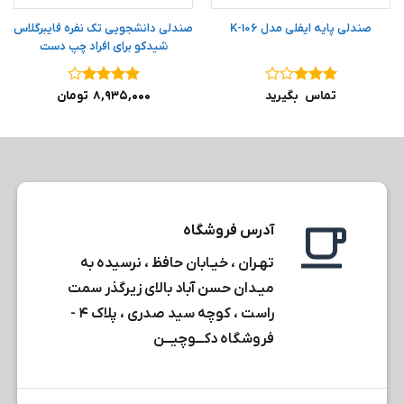
صندلی پایه ایفلی مدل 106-K
صندلی دانشجویی تک نفره فایبرگلاس
شیدکو برای افراد چپ دست
نمره
۳
نمره
۴
تماس بگیرید
۸,۹۳۵,۰۰۰
تومان
از ۵
از ۵
آدرس فروشگاه
تهـران ، خیـابان حافظ ، نرسیده به
میـدان حسن آباد بالای زیرگذر سمت
راست ، کوچه سید صدری ، پلاک ۴ -
فروشگاه دکـــوچیـــن