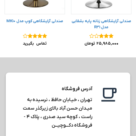
صندلی آرایشگاهی زنانه پایه بشقابی
صندلی آرایشگاهی کوپ مدل MK10
مدل R31
نمره
۳
نمره
۴
۲۵,۹۸۵,۰۰۰
تومان
تماس بگیرید
از ۵
از ۵
آدرس فروشگاه
تهـران ، خیـابان حافظ ، نرسیده به
میـدان حسن آباد بالای زیرگذر سمت
راست ، کوچه سید صدری ، پلاک ۴ -
فروشگاه دکـــوچیـــن