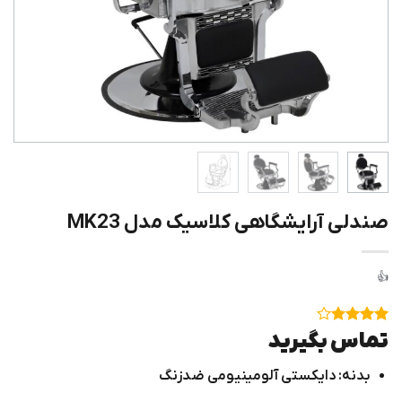
صندلی آرایشگاهی کلاسیک مدل MK23
۱
امتیاز
۴
تماس بگیرید
از ۵
امتیاز
بدنه: دایکستی آلومینیومی ضدزنگ
مشتری