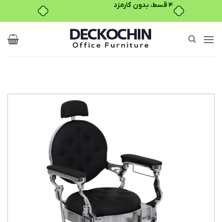
۴ قسط، بدون کارمزد
Ski
t
conten