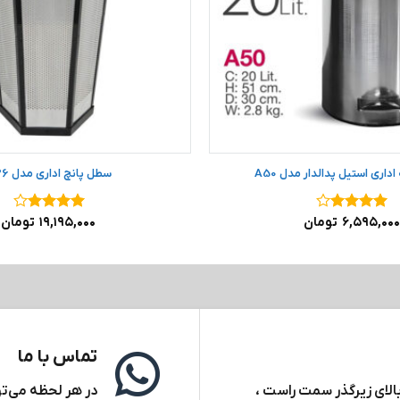
داری استیل پدالدار مدل A50
سطل پانچ اداری مدل SP6
نمره
۴
۶,۵۹۵,۰۰۰
تومان
نمره
۴
۱۹,۱۹۵,۰۰۰
تومان
از ۵
از ۵
تماس با ما
بالای زیرگذر سمت راست ،
در هر لحظه می‌توا