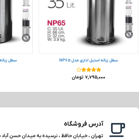
سطل زباله استیل اداری مدل NP65
سطل زباله ا
نمره
۴
۷,۷۹۵,۰۰۰
تومان
از ۵
آدرس فروشگاه
تهـران ، خیـابان حافظ ، نرسیده به میـدان حسن آباد 