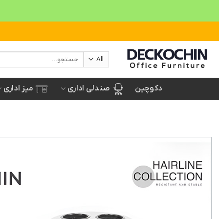
Ski
t
conten
جستجو
برای:
صندلی اداری
میز اداری
دکوچین