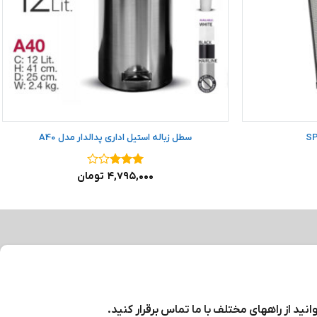
سطل زباله استیل اداری پدالدار مدل A40
نمره
۳
۴,۷۹۵,۰۰۰
تومان
از ۵
نید از راههای مختلف با ما تماس برقرار کنید.