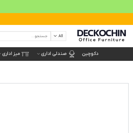
Ski
t
conten
جستجو
برای:
صندلی اداری
میز اداری
دکوچین