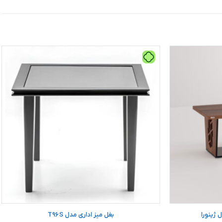
 ژینورا
بغل میز اداری مدل T96S