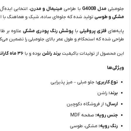
جلومبلی
مدل G400B
با طراحی
مینیمال و مدرن
، انتخابی ایده‌
مشکی و طوسی
تولید شده که جلوه‌ای ساده، شیک و هماهنگ با انو
پایه‌های
فلزی پروفیلی
با
پوشش رنگ پودری مشکی
علاوه بر ظا
طراحی شده که استحکام و طول عمر بالای جلومبلی را تضمین می‌ک
این محصول از تولیدات باکیفیت
برند راشن
بوده و با
۳۶ ماه گارانتی معتبر
ویژگی‌ها
نوع کاربری:
جلو مبلی – میز پذیرایی
برند:
راشن
ارسال:
از فروشگاه دکوچین
جنس رویه:
صفحه MDF
رنگ رویه:
مشکی، طوسی