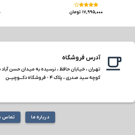
نمره
۴
۱۷,۹۹۵,۰۰۰
تومان
۰
از ۵
آدرس فروشگاه
تهـران ، خیـابان حافظ ، نرسیده به میـدان حسن آباد 
کوچه سید صدری ، پلاک ۴ -
فروشگاه دکـــوچیـــن
درباره ما
تماس با