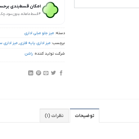
امکان قسط‌بندی برحسب
۴ قسط ماهانه. بدون سود، چک و ضامن.
دسته:
میز جلو مبلی اداری
برچسب:
میز اداری پایه فلزی
,
میز اداری س
شرکت تولید کننده:
راشن
توضیحات
نظرات (۱)