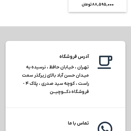
نمره
۵
از
۸۸,۵۹۵,۰۰۰
تومان
۵
آدرس فروشگاه
تهـران ، خیـابان حافظ ، نرسیده به
میـدان حسن آباد بالای زیرگذر سمت
راست ، کوچه سید صدری ، پلاک ۴ -
فروشگاه دکـــوچیـــن
تماس با ما