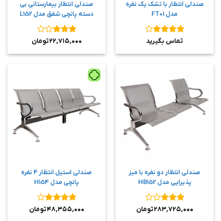
صندلی انتظار با تشک یک نفره
صندلی انتظار بیمارستانی بی
مدل FT01
دسته پانچی شفق مدل L152
نمره
۴
نمره
۳
تماس بگیرید
۲۲,۷۱۵,۰۰۰
تومان
از ۵
از ۵
صندلی انتظار دو نفره با میز
صندلی استیل انتظار 4 نفره
پذیرایی مدل HB152
پانچی مدل H154
نمره
۳
نمره
۴
۲۸۳,۷۲۵,۰۰۰
تومان
۴۸,۳۵۵,۰۰۰
تومان
از ۵
از ۵