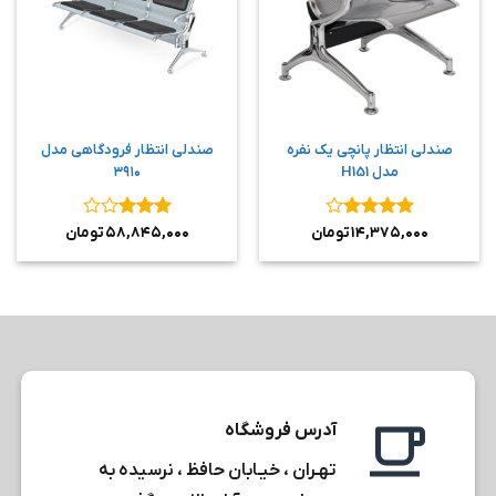
صندلی انتظار پانچی یک نفره
صندلی انتظار فرودگاهی مدل
مدل H151
۳۹۱۰
نمره
۴
نمره
۳
۱۴,۳۷۵,۰۰۰
تومان
۵۸,۸۴۵,۰۰۰
تومان
از ۵
از ۵
آدرس فروشگاه
تهـران ، خیـابان حافظ ، نرسیده به