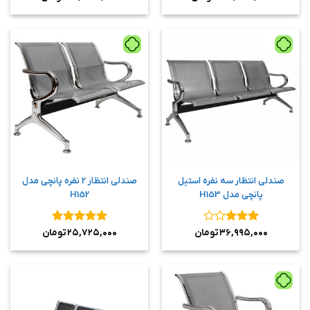
از ۵
از ۵
صندلی انتظار سه نفره استیل
صندلی انتظار 2 نفره پانچی مدل
پانچی مدل H153
H152
نمره
۳
نمره
۵
از
۳۶,۹۹۵,۰۰۰
تومان
۲۵,۷۲۵,۰۰۰
تومان
از ۵
۵