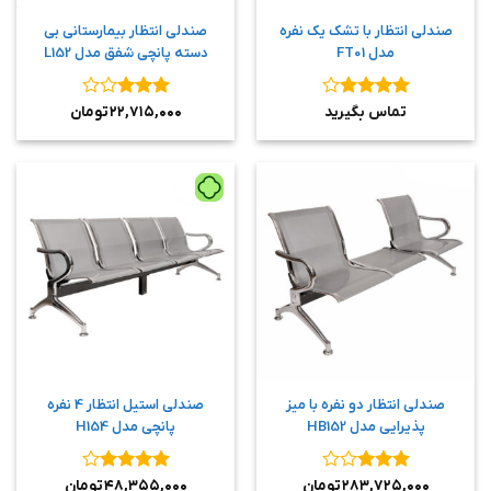
صندلی انتظار با تشک یک نفره
صندلی انتظار بیمارستانی بی
مدل FT01
دسته پانچی شفق مدل L152
نمره
۴
نمره
۳
تماس بگیرید
۲۲,۷۱۵,۰۰۰
تومان
از ۵
از ۵
صندلی انتظار دو نفره با میز
صندلی استیل انتظار 4 نفره
پذیرایی مدل HB152
پانچی مدل H154
نمره
۳
نمره
۴
۲۸۳,۷۲۵,۰۰۰
تومان
۴۸,۳۵۵,۰۰۰
تومان