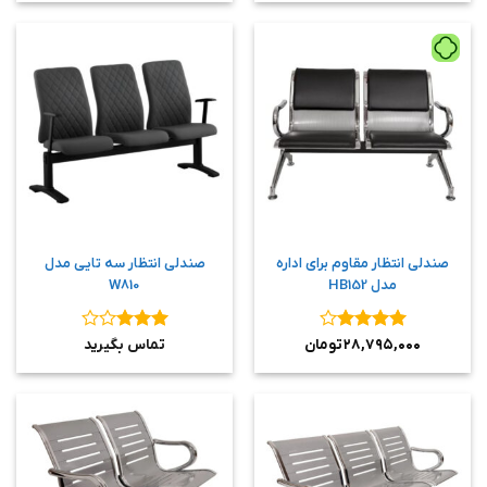
صندلی انتظار مقاوم برای اداره
صندلی انتظار سه تایی مدل
مدل HB152
W810
نمره
۴
نمره
۳
۲۸,۷۹۵,۰۰۰
تومان
تماس بگیرید
از ۵
از ۵