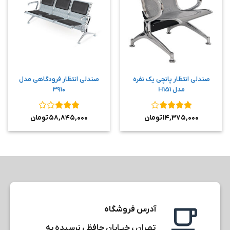
صندلی انتظار پانچی یک نفره
صندلی انتظار فرودگاهی مدل
مدل H151
۳۹۱۰
نمره
۴
نمره
۳
۱۴,۳۷۵,۰۰۰
تومان
۵۸,۸۴۵,۰۰۰
تومان
از ۵
از ۵
آدرس فروشگاه
تهـران ، خیـابان حافظ ، نرسیده به