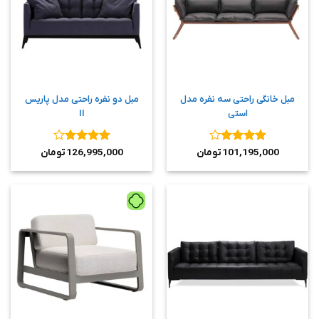
مبل خانگی راحتی سه نفره مدل
مبل دو نفره راحتی مدل پاریس
استی
II
نمره
4
نمره
4
101,195,000
تومان
126,995,000
تومان
از 5
از 5