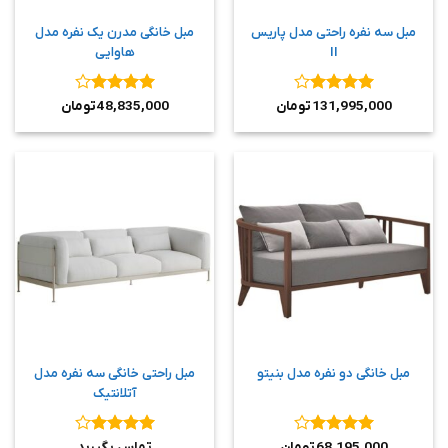
مبل سه نفره راحتی مدل پاریس
مبل خانگی مدرن یک نفره مدل
II
هاوایی
نمره
4
نمره
4
131,995,000
تومان
48,835,000
تومان
از 5
از 5
مبل خانگی دو نفره مدل بنیتو
مبل راحتی خانگی سه نفره مدل
آتلانتیک
نمره
4
نمره
4
68,195,000
تومان
تماس بگیرید