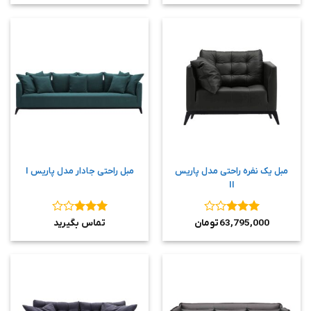
مبل یک نفره راحتی مدل پاریس
مبل راحتی جادار مدل پاریس I
II
نمره
3
نمره
3
63,795,000
تومان
تماس بگیرید
از 5
از 5