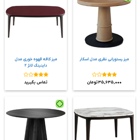
میز رستورانی نظری مدل اسکار
میز کافه قهوه خوری مدل
داینینگ لانژ ۲
نمره
۳
نمره
۳
۳۵,۶۳۵,۰۰۰
تومان
تماس بگیرید
از ۵
از ۵