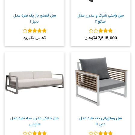
مبل راحتی شیک و مدرن مدل
مبل فضای باز یک نفره مدل
منگو 2
دنیز I
نمره
3
نمره
4
47,515,000
تومان
تماس بگیرید
از 5
از 5
مبل رستورانی یک نفره مدل
مبل خانگی مدرن سه نفره مدل
دنیز II
هاوایی