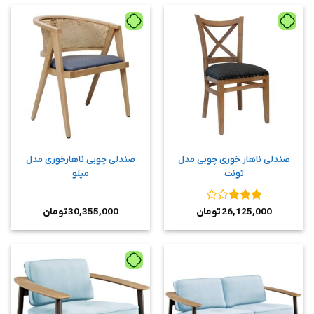
صندلی ناهار خوری چوبی مدل
صندلی چوبی ناهارخوری مدل
تونت
میلو
نمره
3
26,125,000
تومان
30,355,000
تومان
از 5