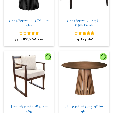
میز پذیرایی رستوران مدل
میز مشکی مات رستورانی مدل
داینینگ لانژ ۲
میلو
نمره
۴
نمره
۳
تماس بگیرید
۲۳,۷۵۵,۰۰۰
تومان
از ۵
از ۵
میز گرد چوبی غذاخوری مدل
صندلی ناهارخوری راحت مدل
میلو
روکو