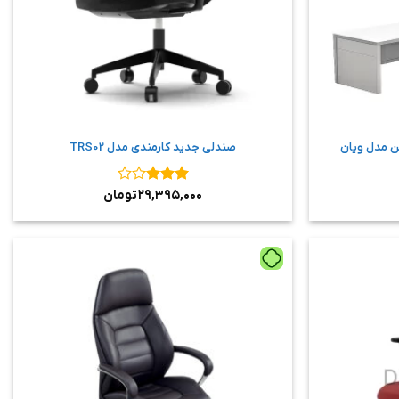
ن مدل ویان
صندلی جدید کارمندی مدل TRS02
نمره
۳
۲۹,۳۹۵,۰۰۰
تومان
از ۵