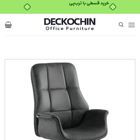
Ski
t
conten